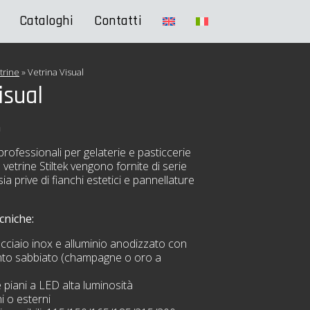
Cataloghi
Contatti
trine
»
Vetrina Visual
isual
a
rofessionali per gelaterie e pasticcerie
e vetrine Stiltek vengono fornite di serie
ia prive di fianchi estetici e pannellature
cniche:
acciaio inox e alluminio anodizzato con
ento sabbiato (champagne o oro a
 piani a LED alta luminosità
i o esterni