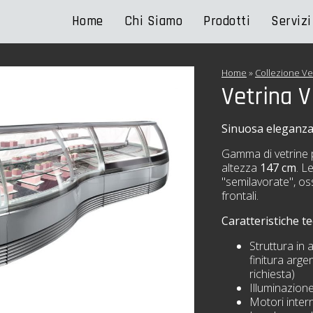
Home
Chi Siamo
Prodotti
Servizi
Home
»
Collezione Ve
Vetrina V
Sinuosa eleganz
Gamma di vetrine p
altezza
147
cm
. L
"semilavorate", oss
frontali.
Caratteristiche te
Struttura in 
finitura arg
richiesta)
Illuminazione
Motori intern