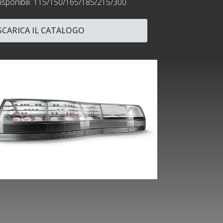
sponibili: 115/150/165/185/215/300
SCARICA IL CATALOGO