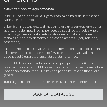
L'azienda al servizio degli arredatori
Stiltek è una divisione della Frigomeccanica ed ha sede in Mosciano
Sant'Angelo (Teramo).
Stiltek è un'industria dotata di macchine di ultima generazione per la
lavorazione dei metalli ed ha per oggetto specifico la produzione di
un'ampia gamma di moduli refrigerati e neutri quali componenti
tecnologici per l'arredamento di attività commerciali (bar, gelaterie,
pasticcerie).
La produzione Stiltek, realizzata interamente con tubolari di alluminio
e lamiere di acciaio inox, è molto flessibile, ben si adatta ad ogni
esigenza ed è garanzia di assoluta durata nel tempo.
I moduli Stiltek sono la soluzione ideale per quanti progettano e
realizzano arredi per pubblici esercizi ed intendono realizzare le loro
idee completando i moduli Stiltek con pannellature e finiture di ogni
genere.
Tutta la gamma dei prodotti Stiltek è realizzata interamente in Italia.
SCARICA IL CATALOGO